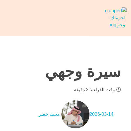
حرملك
ليست منصة فقط، بل هي فعل ولادة..
سيرة وجهي
🕓
وقت القراءة: 2 دقيقة
2026-03-14
محمد خضر