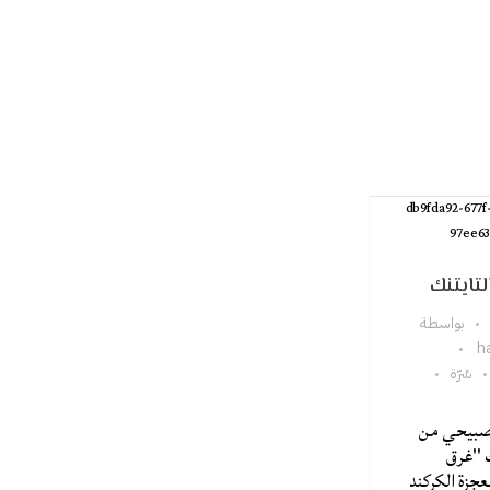
تايتنك
بواسطة
h
سُرّة
لصبيحي من
 "غرق
عجزة الكركند