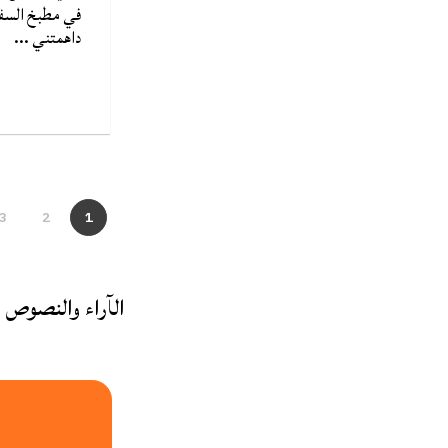
في مطبخ السف
داهمتني ...
ق
3
2
1
الآراء والنصوص ا