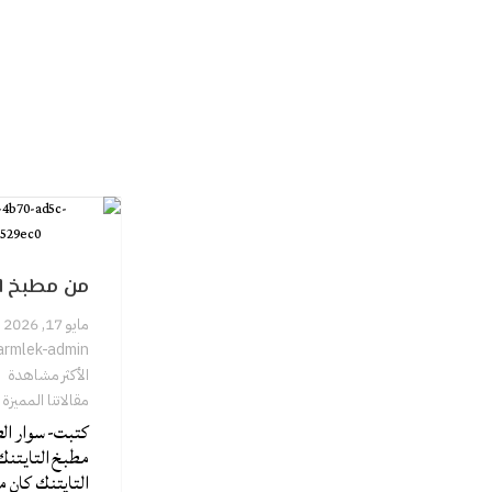
من مطبخ ال
مايو 17, 2026
armlek-admin
الأكثر مشاهدة
مقالاتنا المميزة
كتبت- سوار ا
مطبخ التايتنك
التايتنك كان م