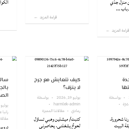
 منزل جدّي
الكوا
 باب ...
قراءة المزيد
راءة المزيد
دة
كيف نتعايش مع جرح
سالي
ها
لا ينزف؟
بالج
الص
بواسطة
يوليو 19, 2026
بواسطة
سُرّة
harmlek-admin
يوليو 19, 2026
رمادي
مقالاتنا المميزة
رانيا 
رنا شحرورة.
كتبت/ ميشلين وهبي تساؤل
مقالات
ة البيت
لحوحٌ يشغلني، يحاصرني