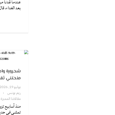
عندما عُدنا من
بعد الغداء، قال
ق
شحرورة واح
منحتني ثقت
يوليو 19, 2026
ريم يونس
مقالاتنا المميزة
منذ أسابيع تزو
تمشي في حديق