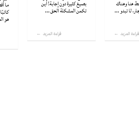
حط هنا وهناك
بصيغ كثيرة دون إجابة! أين
ما أق
ر، لا تبدو ...
تكمن المشكلة الحق ...
كاتبًا
هو الح
راءة المزيد
قراءة المزيد