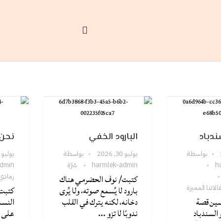
سندباد
البارود الخفي
نحن 
بواسطة
يوليو 30, 2026
بواسطة
يوليو 30, 2026
h
harmlek-admin
سُرّة
dmin
رمادي
كتبت/ نوف الحضرمي هناك
الاتنا المميزة
بارود لا يُسمع صوته، ولا يُرى
كتبت 
سين قصة
دخانه، لكنه يترك في القلب
النسا
 السندباد
ندوبًا لا تزو ...
على ط