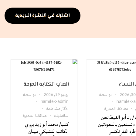
اشترك في النشرة البريدية
النساء
ألعاب الكتابة المرحة
بواسطة
يوليو 19, 2026
بواسطة
harmlek-admin
harmlek-a
مقالاتنا المميزة
الأكثر مشاهدة
سلامليك
مقالاتنا المميزة
/ رنا أبو الغيط نحن
ء نستعين بالمعوذتين
كتب/ محمد أبو زيد يروي
رد الفقر نكنس
الكاتب التشيكي ميلان