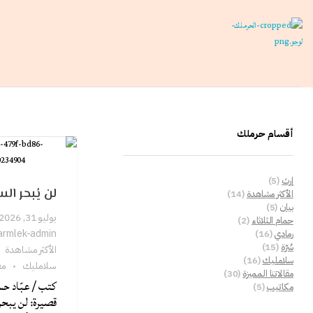
حرملك
ليست منصة فقط، بل هي فعل ولادة..
أقسام حرملك
إرث
(5)
لن يُبحر ال
الأكثر مشاهدة
(14)
بيان
(5)
يوليو 31, 2026
حمام الثلاثاء
(2)
armlek-admin
رمادي
(16)
سُرّة
(15)
الأكثر مشاهدة
سلامليك
(16)
سلامليك
مق
مقالاتنا المميزة
(30)
كتب / عبّاد ح
مكاتيب
(5)
قصيرة: لن يبحر