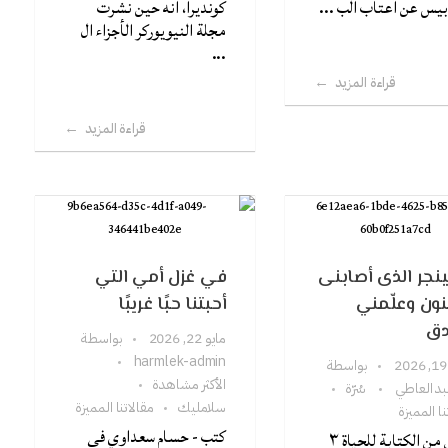
بيس عن أعتاب الب ...
كونديرا، أنه حين نشرت
مجلة النيويوركر الأجزاء ال
...
قراءة المزيد
قراءة المزيد
نجر الذى أصابنى
في غزل أمي التي
نون وعلّمني
أحبتنا حبًا غريبًا
دق
مايو 22, 2026
بواسطة
harmlek-admin
بواسطة
الأكثر مشاهدة
عبد العاطي
سُرّة
سلامليك
مقالاتنا المميزة
نا المميزة
كتب - حسام سعداوي في
دروس من الكتابة للحياة ٣