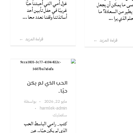
غزل أمي التي أحبتنا حبًا
صى ما يمكن أن يجعل
غريبًا في حفل تأبين أحد
 يطير من السعادة؟ ما
أساتذتنا وقفنا نعدد محا ...
لم الذي يرا ...
قراءة المزيد
قراءة المزيد
الحب الذي لم يكن
حبًا..
مايو 22, 2026
بواسطة
harmlek-admin
سلامليك
كتب_ رامي الباسط الحب
الذي لم يكن حبًا.. عن