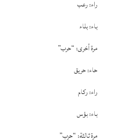
راء: رعب
باء: بلاء
مرة أخرى: “حرب”
حاء: حريق
راء: ركام
باء: بؤس
مرة ثالثة: “حرب”