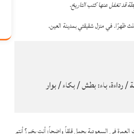
طة قد تغفل عنها كتب التاريخ
.
ة / رداءة، باء: بطش / بكاء / بوار
عمرة في السعودية يحمل قلقاً واضحاً: أنتِ بخير؟ أنتم