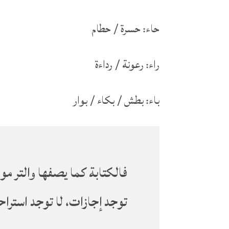
حاء: حسرة / حطام
راء: رعونة / رداءة
باء: بطش / بكاء / بوار
فالكتابة كما يصفها والتر م
توجد إجازات، لا توجد استراح