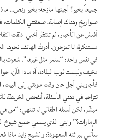
جميعاً بخير؟ أجبتها مازحة: بخير ونص… ماذا
صواريخ وهناك إصابة. صعقتني الكلمات، ف
أفتش عن الأخبار، لم تنتظر أختي دلقت التفا
مستنكرة: لا تمزحون. أدرتُ الهاتف نحوها ال
في نفس واحد: “ستمر مثل غيرها”. شعرت بالا
مخيف ولبست ثوب البلادة، آه ماذا الآن، حوا
فأجاوبني أجل حان وقت عودتي إلى البيت، ال
تتزاحم في ذهني الأسئلة، أتفحص الخريطة لأتج
مبشّر، لكن أسئلة أطفالي لا تنتهي: “من هي 
الإمارات؟” وابني الذي يسمي جميع شيوخ الإما
سألني ببرائته المعهودة: والشيخ زايد ماذا فع