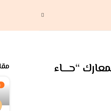
عارك “حــــاء
مقا
إ