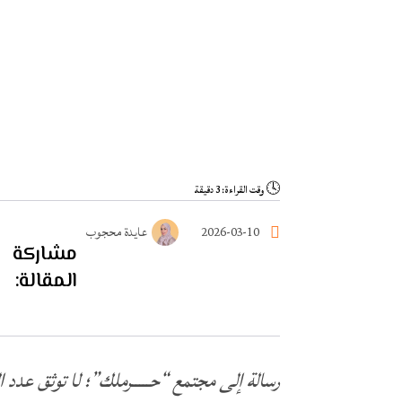
🕓
وقت القراءة: 3 دقيقة
2026-03-10
عايدة محجوب
مشاركة
المقالة:
رسالة إلى مجتمع “حـــــرملك”؛ لا توثق عدد ا