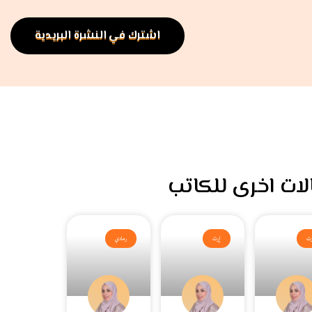
اشترك في النشرة البريدية
لات اخرى للكاتب
رث
إرث
رمادي