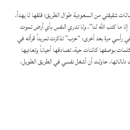
لات شقيقتي من السعودية طوال الطريق؛ قلقها لا يهدأ،
إلا ما كتب الله لنا”، ولا تدري النفس بأي أرض تموت
ي رأسي مرة بعد أخرى: “حرب” تذكرت تمريناً قرأته في
لمات بوصفها كائنات حية، تصادقها أحياناً وتعاديها
ك دلالاتها، حاولت أن أشغل نفسي في الطريق الطويل،