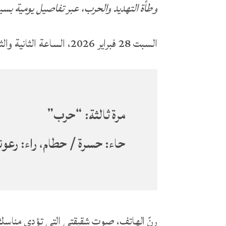
وطأة التهديد والحرب، عبر تفاصيل يومية بسي
السبت 28 فبراير 2026، الساعة الثانية والثلث ظهرًا. في منزل شقيقتي بمدينة العين.
مرة ثالثة: “حرب”
حاء: حسرة / حطام
،
راء: رعون
رنّ الهاتف، صوت شقيقتي التي تؤدي مناسك ال