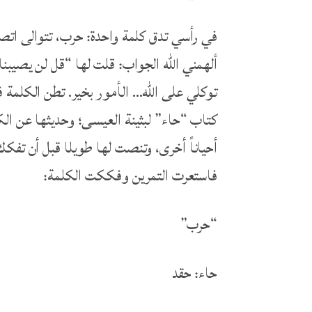
في رأسي تدق كلمة واحدة: حرب، تتوالى اتصا
ألهمني الله الجواب: قلت لها “قل لن يصيبنا 
توكلي على الله… الأمور بخير. تطن الكلمة ف
كتاب “حاء” لبثينة العيسى؛ وحديثها عن الك
أحياناً أخرى، وتنصت لها طويلا قبل أن تفك
فاستعرت التمرين وفككت الكلمة:
“حرب”
حاء: حقد