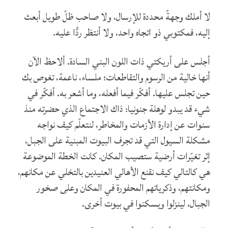
لا أملك وجهةً محددة للإرسال، ولا صاحب ظلّ طويل أبعث
إليه، فمكتوبي ذو اتجاه واحد، ولا أنتظر ردًّا عليه.
أجلس على أريكتي ذات اللون البني السادة. ألاحظ الآن
أنها خالية من الرسوم والتقاطعات؛ ملساء، ناعمة، تغوص بك
حين تجلس عليها. أفكّر فيما أفعله، وما أشعر به. أفكّر في
شيء قد يبدو لوهلة جنونيا: ذاك الاجتماع الذي حضرته منذ
سنوات عن إدارة الأزمات والمخاطر، لنتعلّم كيف نواجه
مشكلة السيول التي قد تجرف البيوت المبنية على الجبل،
إثر تغيّرات أرضية ستصيب المكان. كانت الخطة الموضوعة
هي كالتالي كيف نقنع الأهالي العنيدين بالتخلي عن مكانهم،
ومكانتهم، وذكرياتهم المحفورة في المكان وعلى صخور
الجبال، لينزلوا ويسكنوا في بيوت أخرى.