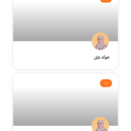
امرأة ظل
إرث