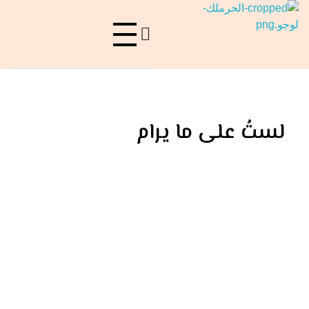
حرملك
ليست منصة فقط، بل هي فعل ولادة..
لستُ على ما يرام