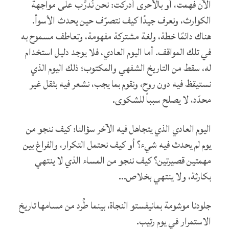
الآن فهمت، أو بالأحرى أدركت: نحن نُدرَّب على مواجهة
الكوارث، ونعرف جيدًا كيف نتصرّف حين يحدث الأسوأ.
هناك دائمًا خطة، ولغة مشتركة مفهومة، وتعاطف مسموح به
في تلك المواقف. أما اليوم العادي، فلا يوجد دليل استخدام
له، سقط من التاريخ الشفهي والمكتوب؛ ذلك اليوم الذي
نستيقظ فيه دون روح، ونقوم بما يجب، نشعر فيه بثقل غير
محدّد، لا يصلح سبباً للشكوى.
اليوم العادي الذي يتجاهل فيه الآخر سؤالنا: كيف ننجو من
يوم لم يحدث فيه شيء؟ أو كيف نحتمل التكرار، والفراغ بين
مهمتين قصيرتين؟ كيف ننجو من المساء الذي لا ينتهي
بكارثة، ولا ينتهي بخلاص…
جلودنا موشومة بمانيفستو النجاة، بينما طُرد من مسامها تاريخ
الاستمرار في يوم رتيب.