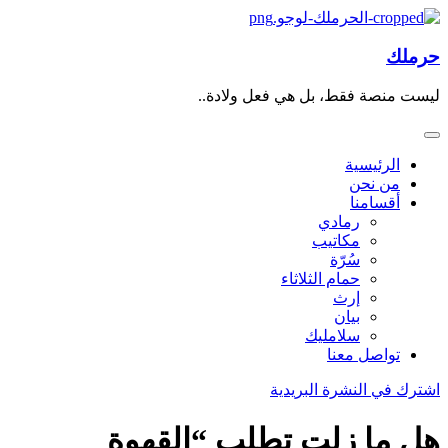
حرملك
ليست منصة فقط، بل هي فعل ولادة..
الرئيسية
من نحن
أقسامنا
رمادي
مكاتيب
سُرّة
حمام الثلاثاء
إرث
بيان
سلامليك
تواصل معنا
اشترك في النشرة البريدية
هل ما زلت تطلب “القهوة