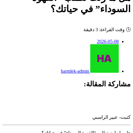
السوداء” في حياتك؟
🕓
وقت القراءة: 3 دقيقة
2026-05-08
harmlek-admin
مشاركة المقالة:
كتبت- عبير الراسبي
هل ما زلت تطلب “القهوة السوداء” في حياتك؟