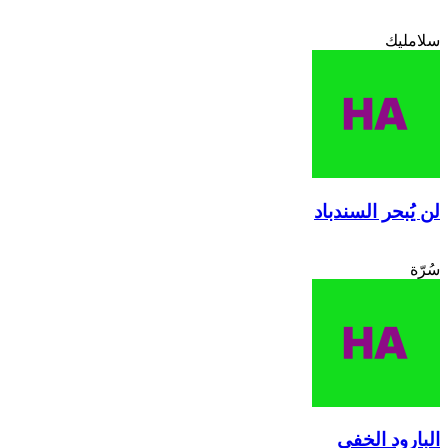
سلامليك
لن يُبحر السندباد
سُرّة
البارود الخفي