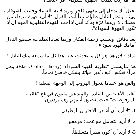
تخيل أنك تدخل إلى مقهى فاخر وتريد لاتيه بالفانيلا وحليب الشوفان،
وبينما ينتظر النادل طلبك، تبدأ أنت بالقول: “لا أريد قهوة سوداء من
فضلك، لا أريدها مُرّة وتأكد أنني لا أحب القهوة التقليدية المهم أن لا
تكون القهوة السوداء”.
بعد دقائق، وبسبب زحمة المكان وربما تعدد الطلبات، سيضع النادل
أمامك قهوة سوداء !
لماذا؟ لأن هذا هو كل ما تحدثت عنه. هذا كل ما سمعه منك النادل !
هذا ما يسمى “نظرية القهوة السوداء” (Black Coffee Theory)، وهي
مرآة تعكس كيف نُدير حياتنا بشكل خاطئ تماماً.
والفخ هو: عندما يتحول الهروب إلى الوجهة الفعلية !
أغلب الأشخاص، القادة، والمبدعين يقعون في فخ “قائمة
المرفوضات” حيث يقضون أيامهم وهم يرددون:
1- “لا أريد أن أشعر بالاحتراق الوظيفي.
2- لا أريد التعامل مع عملاء مرهقين.
3- لا أريد أن أكون مديراً متسلطاً.