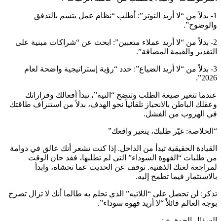
1- بدلاً من “لا أريد التوتر”: أطلب “نظام عمل يتسم بالتدفق
والوضوح”.
2- بدلاً من “لا أريد عملاء متعبين”: ابحث عن “شراكات مبنية على
التقدير والقيمة المضافة”.
3- بدلاً من “لا أريد الضياع”: حدد “رؤية إستراتيجية واضحة لعام
2026”.
عندما تتغير صيغة الطلب وتتضح “النية”، تبدأ أفعالك وقراراتك
وعقلك الباطن بالانحياز تلقائياً نحو الهدف، بدلاً من استنزاف طاقتك
في الهروب من الفشل.
“الخلاصة: غيّر طلبك، يتغير واقعك”
القيادة الحقيقية تبدأ من الداخل. إذا كنت تشعر أنك عالق في دوامة
من طلبات “القهوة السوداء” التي لم تطلبها، فقد حان الوقت
لمراجعة لغتك الذهنية. توقف عن الحديث عما تخشاه، وابدأ
بالاستثمار فيما تطمح إليه.
تذكر: لن تحصل على “اللاتيه” الذي تحلم به طالما أنك لا تزال تصرخ
بوجه العالم قائلاً “لا أريد قهوة سوداء”.
السؤال الجوهري: