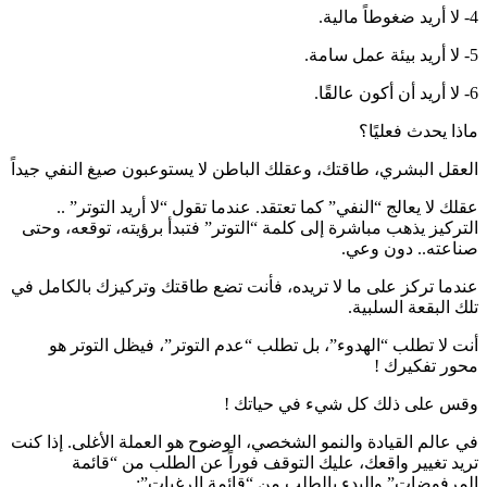
4- لا أريد ضغوطاً مالية.
5- لا أريد بيئة عمل سامة.
6- لا أريد أن أكون عالقًا.
ماذا يحدث فعليًا؟
العقل البشري، طاقتك، وعقلك الباطن لا يستوعبون صيغ النفي جيداً
عقلك لا يعالج “النفي” كما تعتقد. عندما تقول “لا أريد التوتر” ..
التركيز يذهب مباشرة إلى كلمة “التوتر” فتبدأ برؤيته، توقعه، وحتى
صناعته.. دون وعي.
عندما تركز على ما لا تريده، فأنت تضع طاقتك وتركيزك بالكامل في
تلك البقعة السلبية.
أنت لا تطلب “الهدوء”، بل تطلب “عدم التوتر”، فيظل التوتر هو
محور تفكيرك !
وقس على ذلك كل شيء في حياتك !
في عالم القيادة والنمو الشخصي، الوضوح هو العملة الأغلى. إذا كنت
تريد تغيير واقعك، عليك التوقف فوراً عن الطلب من “قائمة
المرفوضات” والبدء بالطلب من “قائمة الرغبات”: