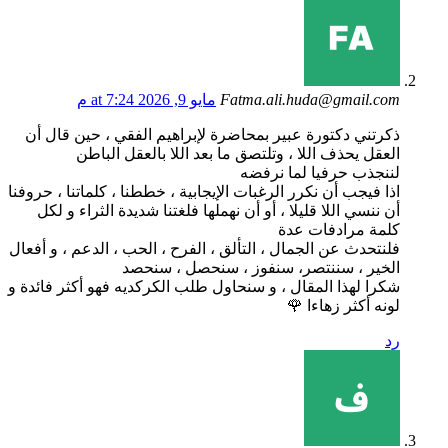
Fatma.ali.huda@gmail.com
مايو 9, 2026 at 7:24 م
ذكرتني دكتورة عبير بمحاضرة لإبراهيم الفقي ، حين قال أن
العقل يحذف اللا ، وتلتصق ما بعد اللا بالعقل الباطن
لننجذب حرفيا لما نرفضه
اذا فيجب أن نكرر الرغبات الإيجابية ، خططنا ، كلماتنا ، حروفنا
أن ننسي اللا قليلا ، أو أن نهملها فلغتنا شديدة الثراء و لكل
كلمة مرادفات عدة
فلنتحدث عن الجمال ، التألق ، الفرح ، الحب ، الدعم ، و أفعال
الخير ، سننتصر، سنفوز ، سنحصل ، سنحصد
شكرا لهذا المقال ، و سنحاول طلب الكركديه فهو أكثر فائدة و
لونه أكثر زهاءا 🌹
رد