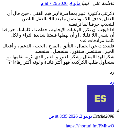
فاطمة علي - ليبيا
مايو 9, 2026 at 7:26 م
ذكرتني دكتورة عبير بمحاضرة لإبراهيم الفقي ، حين قال أن
العقل يحذف اللا ، وتلتصق ما بعد اللا بالعقل الباطن
لننجذب حرفيا لما نرفضه
اذا فيجب أن نكرر الرغبات الإيجابية ، خططنا ، كلماتنا ، حروفنا
أن ننسي اللا قليلا ، أو أن نهملها فلغتنا شديدة الثراء و لكل
كلمة مرادفات عدة
فلنتحدث عن الجمال ، التألق ، الفرح ، الحب ، الدعم ، و أفعال
الخير ، سننتصر، سنفوز ، سنحصل ، سنحصد
شكرا لهذا المقال وشكرا لعبير و العبير الذي نثرته بقلمها ، و
سنحاول طلب الكركديه فهو أكثر فائدة و لونه أكثر زهاءا 🌹
رد
رد
Estelle2098
يوليو 2, 2026 at 8:35 ص
https://shorturl.fm/PMhwO