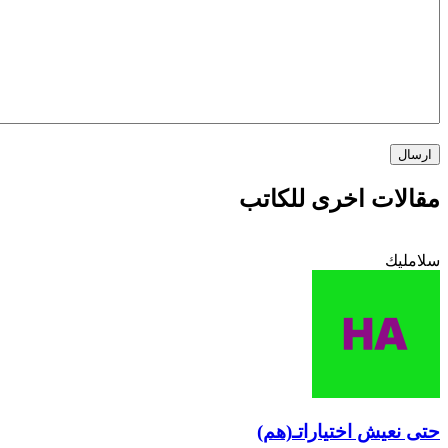
مقالات اخرى للكاتب
سلامليك
حتى نعيش اختياراتـ(هم)