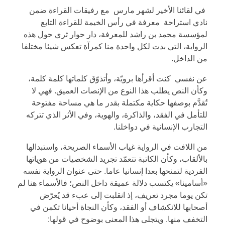
في لقائنا الأخير لشهر مارس مع رفيقات القراءة ضمن
نادي استراحة معرفة في رأس الخيمة للقراءة التابع
لمؤسسة محمد بن راشد للمعرفة، دار حوار ثري حول هذه
الرواية، التي بدت لكل واحدة منا كمرآة تعكس شيئا مختلفا
من الداخل.
عن نفسي كنت أقرأها برويّة، وأتذوّق كلماتها كلمة كلمة،
وكأن النص يطلب هذا النوع من الإنصات العميق. فهي لا
تُقدَّم بوصفها حكاية مكتملة بقدر ما هي مساحة مفتوحة
للتأمل في الفقد، والذاكرة، والهوية، وفي الأثر الذي تتركه
التجارب الإنسانية في دواخلنا.
من اللافت في الرواية غياب الأسماء الصريحة، واستبدالها
بالألقاب، وكأن الكاتبة تتعمّد تجريد الشخصيات من هوياتها
الفردية لتمنحها بعدا إنسانيا عاما. حتى عنوان الرواية نفسه
«أسامينا» يكتسب دلالة عميقة داخل النص؛ فالأسماء هنا لم
تكن يوما مجرد تعريف، إذ انقلبت إلى عبء قد يُعرّض
أصحابها للانكشاف أو الفقد، وكأن النجاة أحيانا تكمن في
التخفف منها. ويتجلى هذا المعنى بوضوح في قولها: