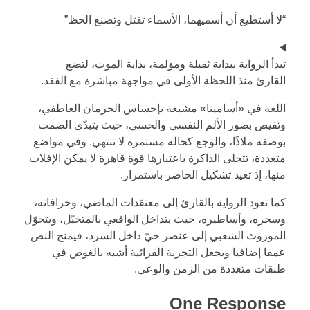
“لا أستطيع أن أسميهما، الأسماء تقتل وتصنع الحظ”
تبدأ الرواية ببداية ثقيلة ومؤلمة، بداية الموت، لتضع
القارئ منذ اللحظة الأولى في مواجهة مباشرة مع الفقد.
اللغة في «أسامينا» مشبعة بإحساس الحرمان العاطفي،
وتفيض بصور الألم النفسي والحسي، حيث يتبدّى الصمت
بوصفه ملاذًا، والوجع كحالة مستمرة لا تنتهي. وفي مواضع
متعددة، تتجلى الذاكرة باعتبارها قوة قاهرة لا يمكن الإفلات
منها، إذ تعيد تشكيل الحاضر باستمرار.
كما تعود الرواية بالقارئ إلى معتقدات الماضي، وخرافاته،
وسحره، وأساطيره، حيث يتداخل الواقعي بالمتخيّل، ويتحوّل
الموروث الشعبي إلى عنصر حيّ داخل السرد، فيمنح النص
عمقا إضافيا ويجعل التجربة القرائية أشبه بالغوص في
طبقات متعددة من الزمن والوعي.
One Response