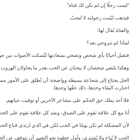
“لست رجلًا إن لم تكن لك فتاة”
فيذهب ليُثبت رجولته لا ليحبّ
.
والفتاة يُقال لها
:
لماذا لم تتزوجي بعد؟
فتقبل أحيانًا بأي شخص وتضحي بسعادتها لتُسكت الأصوات من حول
وهكذا يلتقي شخصان لا يبحثان عن الحب بقدر ما يحاولان الهرو
الحل يحتاج إلى شجاعة بسيطة وواضحة: أن نُطلق على الأمور مسمياته
اختارت البقاء وحدها، ذلك حقّها وحدها
.
فلا أحد يملك حق الحكم على مشاعر الآخرين أو توقيت حياتهم
.
أنا مع كل علاقة تقوم على الصدق، وضد كل علاقة تقوم على الخدا
لأن المشكلة لم تكن يومًا في الحب لكن في الذي ارتدى قناع الحب
الحب لا يُباع ولا يُشترى، وأول خطوة نحو التغيير أن نتوقف عن ال