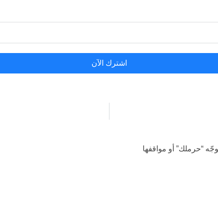
اشترك الآن
جّه “حرملك” أو مواقفها