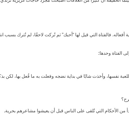
بينما الحقيقة أن كثيرًا من العلاقات أصبحت مجرّد حاجات غريزية ترتدي
عاله. فالفتاة التي قيل لها “أحبك” ثم تُركت لاحقًا، لم تُترك بسبب انت
لى الفتاة وحدها
:
للعبة نفسها، وأخذت شابًا في بداية نضجه وفعلت به ما فُعل بها، لكن بذك
رح؟
أ من الأحكام التي تُلقى على الناس قبل أن يعيشوا مشاعرهم بحرية
.