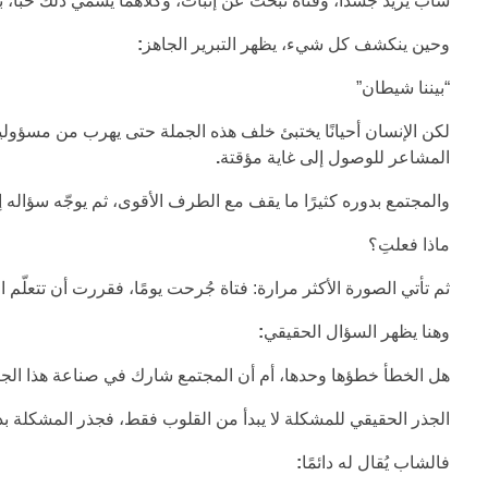
شاب يريد جسدًا، وفتاة تبحث عن إثبات، وكلاهما يسمّي ذلك حبًا، 
وحين ينكشف كل شيء، يظهر التبرير الجاهز
:
“بيننا شيطان”
لكن الإنسان أحيانًا يختبئ خلف هذه الجملة حتى يهرب من مسؤولية أف
المشاعر للوصول إلى غاية مؤقتة
.
والمجتمع بدوره كثيرًا ما يقف مع الطرف الأقوى، ثم يوجّه سؤاله إ
ماذا فعلتِ؟
ثم تأتي الصورة الأكثر مرارة: فتاة جُرحت يومًا، فقررت أن تتعلّم ا
وهنا يظهر السؤال الحقيقي
:
هل الخطأ خطؤها وحدها، أم أن المجتمع شارك في صناعة هذا الج
الجذر الحقيقي للمشكلة لا يبدأ من القلوب فقط، فجذر المشكلة بد
فالشاب يُقال له دائمًا
: