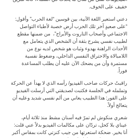
خفيف على الخوف.
دعني استعير اللغة الآنية، بين قوسين “لغة الحرب” وأقول:
“على صعيدٍ آخر تلك الحرب أرض خصبة لأطباء التواصل
الاجتماعي وأصحاب التاروت والأبراج”، من ضمنها مقطع
لطبيب نفسي يشرح بثقة أن الشخص الذي يتعامل مع
الأحداث الراهنة بهدوء وثبات هو شخص لديه نوع من
اللامبالاة والاحتراق النفسي الداخلي، وضغوط نفسية
مستمرة وأن من يضحك الآن عليه أن يطلب المساعدة
فوراً.
راقبتُ حركات صاحب الفيديو/ رأسه الذي لا يهدأ عن الحركة
وتململه في الجلسة فكتبت لصديقتي التي أرسلت الفيديو
على الفور: هذا الطبيب يعاني من ألم نفسي شديد وعليه أن
يتعالج أولاً.
شعري منكوش لم تمرّ فيه أسنان مشط منذ ثلاثة أيام،
عيناي بلا كحل، تردّان على مكالمات الفيديو بدلاً عني قلت:
أنا بخير. ضحكة استعرتها من جيب كنزتي كانت بمقاس أكبر