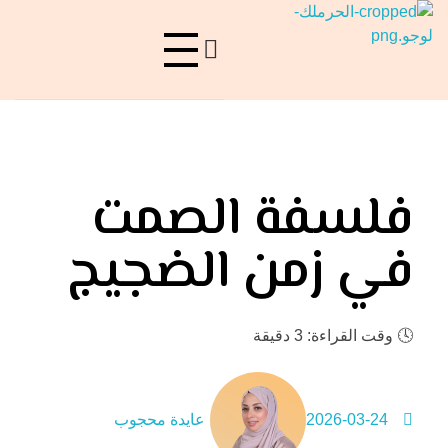
حرملك
ليست منصة فقط، بل هي فعل ولادة..
فلسفة الصمت
في زمن الضجيج
🕓
وقت القراءة: 3 دقيقة
2026-03-24
عايدة محجوب