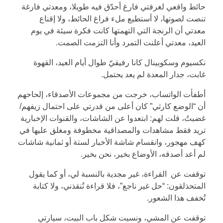
حائط واقعي لغرفتي فارغ أحدّق فيه طويلا، ومعدتي فارغة
تنصت لصوتها، لا أستطيع ملء فراغ الحائط، ولا إقناع
معدتي أن الرنجة التي التهمتها كانت فكرة سيئة في يوم
العيد، معدتي أعلنت التمرد وأنا التزمت الصمت.
نكسيوم وسكوبينال كانا رفيقيّ طوال أيام العيد، القهوة
غابت، جدار المعدة لم يعد يحتمل.
أطفأت الواتساب، خرجت من مجموعات الأصدقاء، إلحاحهم
أن “الوضع كارثي” كان أعلى من قدرتي على احتمال زيفهم/
غضبتُ، قلت لهم: ابتعدوا عن الشاشات، والقنوات الإخبارية
تريد فقط مشاهدات والمصداقية مخطوفة ومغلق عليها في
كهف مهجور، وانقسام شاشة الأخبار لستة أو ثمانية شاشات
لم أعد أصدقه، الأوضاع بخير، نحن بخير.
توقفت عن القراءة، غير مجدية بالنسبة لي، أو كما يقول
المتحذلقون: “حل غير ناجع”، فلا قراءة تُنقذني، ولا كتابة
تُخفف هذا الشعور.
توقفت عن المشي، ونسيت شكل باب البيت، سيارتي