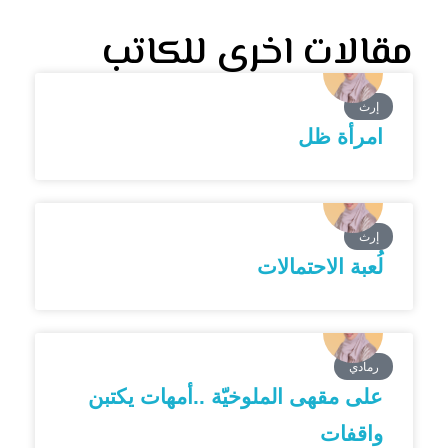
مقالات اخرى للكاتب
إرث
امرأة ظل
إرث
لُعبة الاحتمالات
رمادي
على مقهى الملوخيّة ..أمهات يكتبن
واقفات