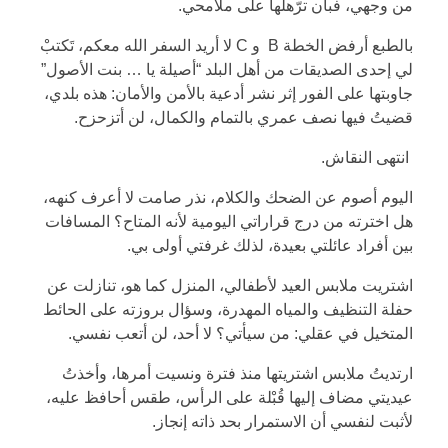
من وجهي، فبان ترّهلها على ملامحي.
بالطبع أرفض الخطة B و C لا أريد السفر الله معكم، تَكتبْ
لي إحدى الصديقات من أهل البلد “أصيلة يا … بنت الأصول”
جاوبتها على الفور إثر نشر أدعية بالأمن والأمان: هذه بلدي،
قضيتُ فيها نصف عمري بالتمام والكمال، لن أتزحزح.
انتهى النقاش.
اليوم أصوم عن الضحك والكلام، نذر صامت لا أعرف كنهه،
هل اخترته من درج قراراتي اليومية لأنه المتاح؟ المسافات
بين أفراد عائلتي بعيدة، لذلك غرفتي أولى بي.
اشتريت ملابس العيد لأطفالي، المنزل كما هو، تنازلت عن
حفلة التنظيف والمياه المهدرة، وسؤال بروزته على الحائط
المتخيل في عقلي: من سيأتي؟ لا أحد، لن أتعب نفسي.
ارتديتُ ملابس اشتريتها منذ فترة ونسيت أمرها، وأخذتُ
عيديتي مضاف إليها قُبْلة على الرأس، طقس أحافظ عليه،
لأثبت لنفسي أن الاستمرار بحد ذاته إنجاز.