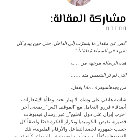
مشاركة المقالة:
“نص عن مقدار ما يتسرّب إلى الداخل، حتى حين يبدو كل
شيء في السماء مُطَمْئناً.”
هذه الرسالة موجهة من …..،
التي لم ترَ الشمس منذ ……
من يجدهاسيعرف ماذا يفعل
.
شاشة هاتفي على وشك الانهيار تحت وطأة الإشعارات،
أصدقاء قرروا التعامل مع “الموقف اكس” _بمعنى آخر
“حرب إيران على دول الخليج”_ عبر إرسال فيديوهات
قصيرة، تفيض بالكوميديا وتكرار الفكرة قصّا ولصقاً كل
حسب جمهوره لحصد التفاعل والأرقام المليونية، تلك
الفيديوهات تُقلّل من شأن ما يحدث في السماء، كأنه تمرين