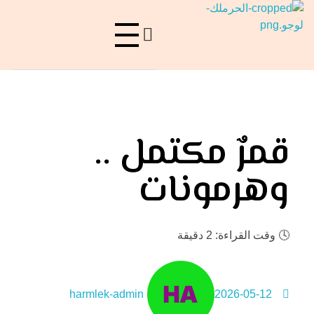
حرملك
ليست منصة فقط، بل هي فعل ولادة..
قمرٌ مكتمل ..
وهرمونات
🕓
وقت القراءة: 2 دقيقة
harmlek-admin
2026-05-12