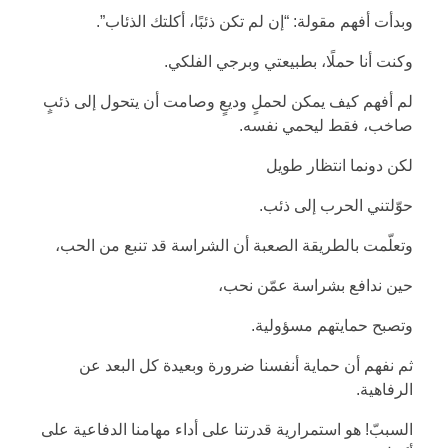
وبدأت أفهم مقولة: “إن لم تكن ذئبًا، أكلتك الذئاب”.
وكنت أنا حملًا، بطبيعتي وبرجي الفلكي.
لم أفهم كيف يمكن لحملٍ وديعٍ وصامت أن يتحول إلى ذئبٍ
صاخب، فقط ليحمي نفسه.
لكن دونما انتظار طويل
حوّلتني الحرب إلى ذئب.
وتعلّمت بالطريقة الصعبة أن الشراسة قد تنبع من الحب،
حين ندافع بشراسة عمّن نحب،
وتصبح حمايتهم مسؤولية.
ثم نفهم أن حماية أنفسنا ضرورة وبعيدة كل البعد عن
الرفاهية.
السببّ! هو استمرارية قدرتنا على أداء مهامنا الدفاعية على